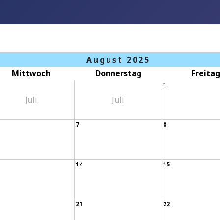
August 2025
Mittwoch
Donnerstag
Freitag
1
Juli
Juli
7
8
14
15
21
22